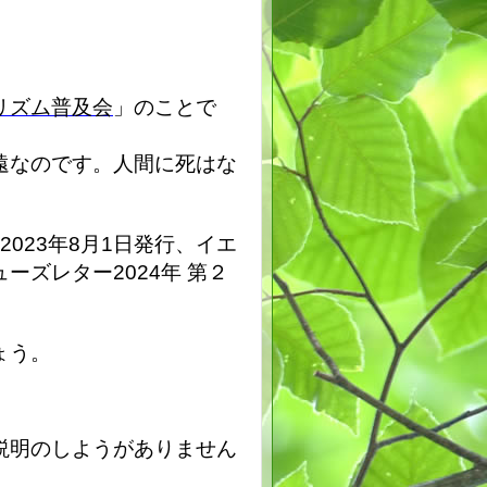
リズム普及会
」のことで
遠なのです。人間に死はな
023年8月1日発行、イエ
ズレター2024年 第２
ょう。
説明のしようがありません