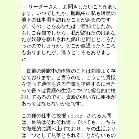
──リーダーさん、お聞きしたいことがあり
ます。いつでしたか、睡眠中に私も暗黒の
地下の仕事場を訪れたことがあるのです
が、そのことをあなたはご存知でしたか。
もしご存知でしたら、私が訪れたのはあな
たが奴隷を救出された鉱山と同じところだ
ったのでしょうか。どこか似通ったところ
もありましたが、違うところもありまし
た。
貴殿の睡眠中の体験のことは勿論よく存
じております。と言うのも、こうして貴殿
を使って通信を送る作業を準備するに当た
って吾々は貴殿の生活について総合的に検
討してあるのです。貴殿の扱い方に粗相が
あってはならないからです。
この種の仕事に抜擢
される人間
（ばってき）
は、目的はそれぞれ違っていても、こちら
で徹底的に調べ上げており、その生活ぶり
は一つとして見落とされることがないもの