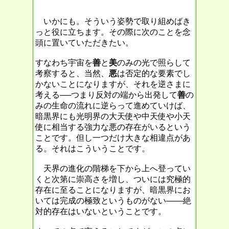
いかにも。そういう姿勢で取り組めばき
っと役に立ちます。その際に次のことを念
頭に置いていただきたい。
すなわち宇宙を
善
と
美
のみの光で照らして
考察すると、当然、
悪
は否定的な要素でし
かないことになりますが、それを逆さまに
考える──つまり反対の端から出発して
善
の
みの生命の流れに逆らって進めていけば、
暗黒界にも光明界の大天使や中天使や小天
使に相当する強力な悪の存在がいるという
ことです。但し一つだけ大きな相違点があ
る。それはこういうことです。
天界の進化の階梯を下から上へ登ってい
くと次第に崇高さを増し、ついには究極的
存在に至ることになりますが、暗黒界にお
いては完成の極致というものがない───絶
対的存在はいないということです。