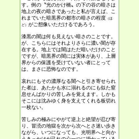
す。例の〝光のかけ橋〟の下の谷の暗さは
地上の夜の暗さであったと私が言えば、こ
れまでいた暗黒界の都市の暗さの程度
（ほ
がご想像いただけるであろう。
ど）
漆黒の闇は何も見えない暗さのことです。
が、こちらにはそれよりさらに濃い闇が存
在する。地上では闇はただ暗いだけのこと
ですが、暗黒界の闇には実体があり、上層
界からの保護を受けていない者にとって
は、まさに恐怖なのです。
哀れにもその濃厚なる闇へと引き寄せられ
た者は、あたかも水に溺れるのにも似た窒
息せんばかりの苦しみを覚えます。しかも
そこには沈みゆく身を支えてくれる板切れ
一枚ない。
苦しみの極みにやがて逆上と絶望が忍び寄
り、冒涜の地獄を次から次へとさ迷い歩き
ながら、いつになっても、光明界へと向か
うきっかけが己れの心一つに掛かっている