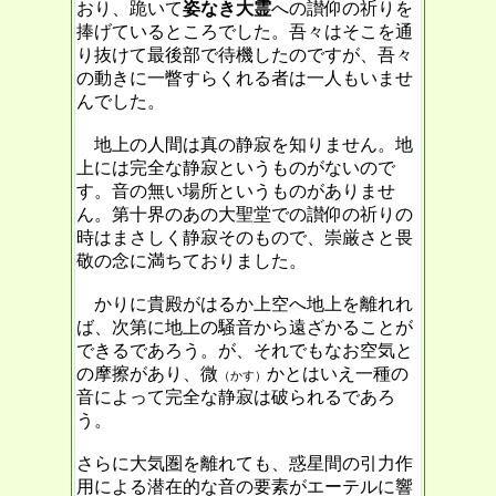
おり、跪いて
姿なき大霊
への讃仰の祈りを
捧げているところでした。吾々はそこを通
り抜けて最後部で待機したのですが、吾々
の動きに一瞥すらくれる者は一人もいませ
んでした。
地上の人間は真の静寂を知りません。地
上には完全な静寂というものがないので
す。音の無い場所というものがありませ
ん。第十界のあの大聖堂での讃仰の祈りの
時はまさしく静寂そのもので、崇厳さと畏
敬の念に満ちておりました。
かりに貴殿がはるか上空へ地上を離れれ
ば、次第に地上の騒音から遠ざかることが
できるであろう。が、それでもなお空気と
の摩擦があり、微
かとはいえ一種の
（かす）
音によって完全な静寂は破られるであろ
う。
さらに大気圏を離れても、惑星間の引力作
用による潜在的な音の要素がエーテルに響