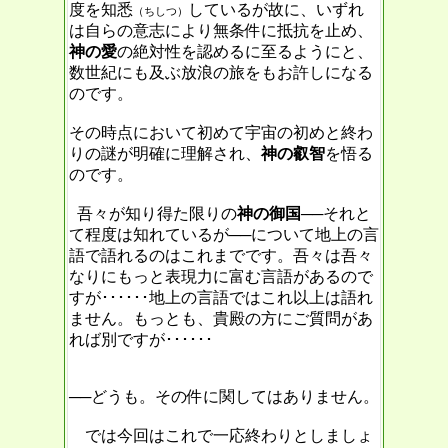
度を知悉
しているが故に、いずれ
（ちしつ）
は自らの意志により無条件に抵抗を止め、
神の愛
の絶対性を認めるに至るようにと、
数世紀にも及ぶ放浪の旅をもお許しになる
のです。
その時点において初めて宇宙の初めと終わ
りの謎が明確に理解され、
神の叡智
を悟る
のです。
吾々が知り得た限りの
神の御国
──それと
て程度は知れているが──について地上の言
語で語れるのはこれまでです。吾々は吾々
なりにもっと表現力に富む言語があるので
すが･･････地上の言語ではこれ以上は語れ
ません。もっとも、貴殿の方にご質問があ
れば別ですが･･････
──どうも。その件に関してはありません。
では今回はこれで一応終わりとしましょ