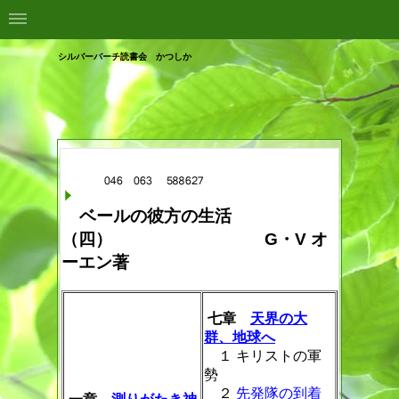
シルバーバーチ読書会 かつしか
ベールの彼方の生活
（四） G・V オ
ーエン著
七章
天界の大
群、地球へ
１ キリストの軍
勢
２
先発隊の到着