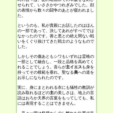
せられて、いささかやつれぎみでした。顔
の表情から数々の闘争のあとが窺われまし
た。
というのも、私が貴殿にお話したのはほん
の一部であって、決してあれがすべてでは
なかったのです。善と悪との絶え間ない戦
いをくぐり抜けてきた戦士のようなもので
した。
しかしその傷あともシワもいずれは霊格の
一部として融合し、一段と品格を高めてく
れることでしょう。吾らが
主イエス
も身を
持ってその模範を垂れ、聖なる
美
への道を
お示しになられたのです。
実に、身にまとわれる衣にも犠牲の教訓が
読み取れるほどの
主
の美しさは、地上の言
語はおろか天界の言葉をもってしても、私
には表現することはできません。