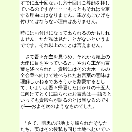
すでに五十回ないし六十回はご尊顔を拝し
ているのですが･･････もっともそれは否定
する理由にはなりません。
主
があごひげを
付けてはならない理由はありません。
時にはお付けになって出られるのかもしれ
ません。ただ私は見たことがないというま
でです。それ以上のことは言えません。
さて吾々が
主
を見つめ、それから頭上の
天使に目をやっていると、やおら
主
がお言
葉を述べられた。貴殿にはその大ホールの
全会衆へ向けて述べられたお言葉の意味は
理解しかねるであろうから割愛するとし
て、いよいよ吾々帰還したばかりの十五人
に向けてとくに語られたお言葉は──語ると
いっても貴殿らが語るのとは異なるのです
が──およそ次のようなものでした。
「さて、暗黒の飛地より帰られたそなた
たち。実はその後私も同じ土地へ赴いてい