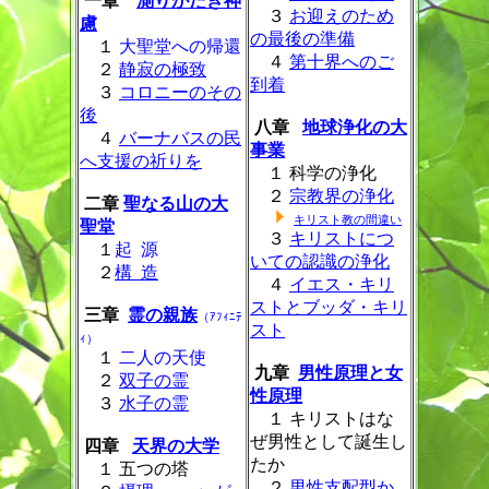
一章
測りがたき神
３
お迎えのため
慮
の最後の準備
１
大聖堂への帰還
４
第十界へのご
２
静寂の極致
到着
３
コロニーのその
後
八章
地球浄化の大
４
バーナバスの民
事業
へ支援の祈りを
１ 科学の浄化
２
宗教界の浄化
二章
聖なる山の大
キリスト教の間違い
聖堂
３
キリストにつ
１
起 源
いての認識の浄化
２
構 造
４
イエス・キリ
ストとブッダ・キリ
三章
霊の親族
（ｱﾌｨﾆﾃ
スト
ｨ）
１
二人の天使
九章
男性原理と女
２
双子の霊
性原理
３
水子の霊
１ キリストはな
ぜ男性として誕生し
四章
天界の大学
たか
１ 五つの塔
２
男性支配型か