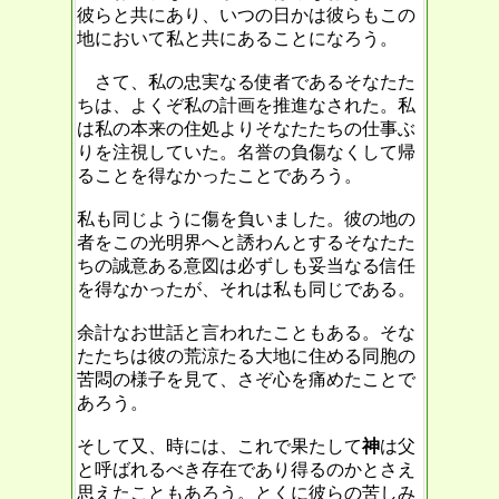
彼らと共にあり、いつの日かは彼らもこの
地において私と共にあることになろう。
さて、私の忠実なる使者であるそなたた
ちは、よくぞ私の計画を推進なされた。私
は私の本来の住処よりそなたたちの仕事ぶ
りを注視していた。名誉の負傷なくして帰
ることを得なかったことであろう。
私も同じように傷を負いました。彼の地の
者をこの光明界へと誘わんとするそなたた
ちの誠意ある意図は必ずしも妥当なる信任
を得なかったが、それは私も同じである。
余計なお世話と言われたこともある。そな
たたちは彼の荒涼たる大地に住める同胞の
苦悶の様子を見て、さぞ心を痛めたことで
あろう。
そして又、時には、これで果たして
神
は父
と呼ばれるべき存在であり得るのかとさえ
思えたこともあろう。とくに彼らの苦しみ