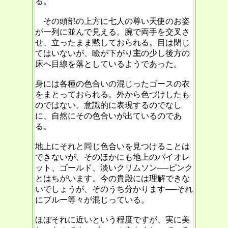
る。
その頭部の上方に七人の尊い天使のお姿
が一列に並んで見える。腕で両手を交叉さ
せ、立ったまま黙しておられる。目は閉じ
てはいないが、瞼が下がり
主
の少し後方の
床へ目線を落としているようであった。
身には各種の色合いの混じったゴースの衣
をまとっておられる。外から色づけしたも
のではない。意識的に表現するのでなし
に、
自然にその色合いが出ているのであ
る。
地上にそれと同じ色合いを見つけることは
できないが、そのほかにも地上のバイオレ
ット、ゴールド、淡いクリムソン──ピンク
とはちがいます。今の貴殿には理解できな
いでしょうが、そのうち分かります──それ
にブルー等々が混じっている。
ほぼそれに近いという程度ですが、実に美