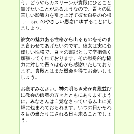
う。どうやらカスリーンが貴殿にひとこと
告げたいことがあるようなので、吾々の固
苦しい影響力を引き上げて彼女自身の心根
のやさしい思念にゆずることにし
（こころね）
ましょう。
彼女の魅力ある性格から出るものをそのま
ま言わせてあげたいのです。彼女は実に心
優しい性格で、吾々の書記として辛抱強く
頑張ってくれております。その献身的な協
力に対して吾々は心から感謝いたしており
ます。貴殿とはまた機会を得てお会いしま
しょう。
お寝すみなさい。
神
の明るき光が貴殿並び
に教会の信者の方々とともにありますよう
に。みなさんは自覚なさっている以上に光
輝に包まれておられます。いつの日かそれ
を目の当たりにされる日も来ることでしょ
う。