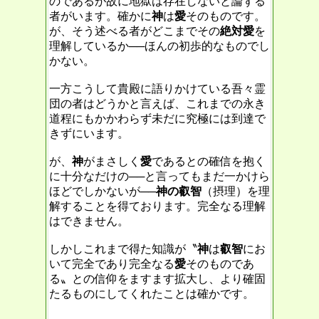
のであるが故に地獄は存在しないと論ずる
者がいます。確かに
神
は
愛
そのものです。
が、そう述べる者がどこまでその
絶対愛
を
理解しているか──ほんの初歩的なものでし
かない。
一方こうして貴殿に語りかけている吾々霊
団の者はどうかと言えば、これまでの永き
道程にもかかわらず未だに究極には到達で
きずにいます。
が、
神
がまさしく
愛
であるとの確信を抱く
に十分なだけの──と言ってもまだ一かけら
ほどでしかないが──
神の叡智
（摂理）を理
解することを得ております。完全なる理解
はできません。
しかしこれまで得た知識が〝
神
は
叡智
にお
いて完全であり完全なる
愛
そのものであ
る〟との信仰をますます拡大し、より確固
たるものにしてくれたことは確かです。