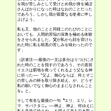
を我が苦しみとして受けとめ我が身を滅ぼ
さんばかりになった時はなおのことだった
であろう。しかし我が親愛なる使者に申し
上げよう。
私も又、他のことと同様このたびのことに
おいても、人間的苦悩の深奥を極める体験
をさせられました。
父
が私から顔を背けら
れた時に私も暗黒の苦しみを味わったので
す」
（訳者注──最後の一文は多分はりつけにさ
れた時のことを指すのであろう。その直前
イエスは窮地を救ってくれるよう父なる神
に祈った──
〝
父よ、御心ならば
、
何とぞこ
の苦しみの杯を取り
除き給え。
が、どうぞ
私の願いでなく御
心のままになされんこと
を〟
と。
そして有名な最後の一句
〝
エリ、エリ
、
レ
マ
、サバクタニ〟──
神よ、神よ、何ゆえに
私を見捨て給うや──を唱えて息を引き取っ