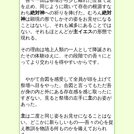
吾々一団は祭壇から少し離れた位置で足
を止め、同じように跪いて存在の根源すな
わち
絶対神
への祈りを捧げた。むろん
絶対
神
は顕現の形でしかその姿をお見せになる
ことはないし、それも滅多にあることでは
ない。それもほとんどが
主イエス
の形態で
現れる。
その理由は地上人類の一人として降誕され
たその体験ゆえに、その段階での吾々にと
ってより交わりを得やすいからです。
やがて合図を感受して全員が頭を上げて
祭壇へ目をやった。合図と言ってもただ吾
が身の内と外にある存在感を感じ取ったに
すぎない。見ると祭壇の左手に
主
のお姿が
あった。
主
は二度と同じ姿をお見せになることはな
い。どこかに新らしいもの──吾々の心を捉
え教訓を物語る何ものかを備えておられ