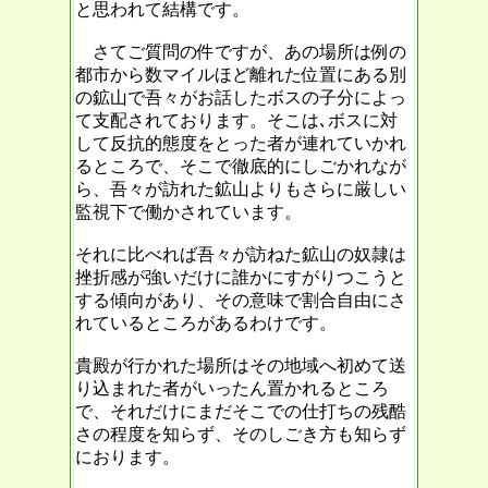
と思われて結構です。
さてご質問の件ですが、あの場所は例の
都市から数マイルほど離れた位置にある別
の鉱山で吾々がお話したボスの子分によっ
て支配されております。そこは､ボスに対
して反抗的態度をとった者が連れていかれ
るところで、そこで徹底的にしごかれなが
ら、吾々が訪れた鉱山よりもさらに厳しい
監視下で働かされています。
それに比べれば吾々が訪ねた鉱山の奴隷は
挫折感が強いだけに誰かにすがりつこうと
する傾向があり、その意味で割合自由にさ
れているところがあるわけです。
貴殿が行かれた場所はその地域へ初めて送
り込まれた者がいったん置かれるところ
で、それだけにまだそこでの仕打ちの残酷
さの程度を知らず、そのしごき方も知らず
におります。