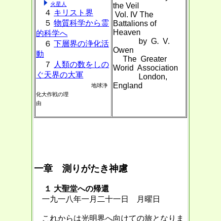
火星人
the Veil
４
キリスト界
Vol. IV The
５
物質科学から霊
Battalions of
Heaven
的科学へ
by G. V.
６
下層界の浄化活
Owen
動
The Greater
７
人類の数をしの
Worid Association
ぐ天界の大軍
London,
England
地球浄
化大作戦の理
由
一章 測りがたき神慮
１ 大聖堂への帰還
一九一八年一月二十一日 月曜日
これからは光明界へ向けての旅となりま