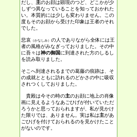
だし、
主
のお顔は顕現のつど、どこかが少
しずつ異なっていることを知っておかれた
い。本質的には少しも変わりません。この
度もそのお顔から受けた印象は王者のそれ
でした。
悲哀
の人でありながら全体には王
（かなしみ）
者の風格がみなぎっておりました。その中
に吾々は
神の御国
に到達された方のしるし
を読み取りました。
そこへ到達されるまでの葛藤の痕跡は、そ
の成就とともに訪れるのどかさの中に吸収
されつくしておりました。
貴殿は今その時の
主
のお顔に地上の肖像
画に見えるようなあごひげが付いていただ
ろうかと思っておられますが、私が見かけ
た限りでは、ありません。実は私は
主
があ
ごひげを付けておられるのを見かけたこと
がないのです。