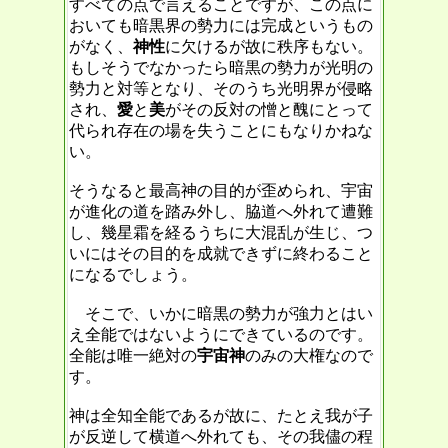
すべての点で言えることですが、この点に
おいても暗黒界の勢力には完成というもの
がなく、
神性
に欠けるが故に秩序もない。
もしそうでなかったら暗黒の勢力が光明の
勢力と対等となり、そのうち光明界が侵略
され、
愛
と
美
がその反対の憎と醜にとって
代られ存在の場を失うことにもなりかねな
い。
そうなると最高神の目的が歪められ、宇宙
が進化の道を踏み外し、脇道へ外れて遭難
し、幾星霜を経るうちに大混乱が生じ、つ
いにはその目的を成就できずに終わること
になるでしょう。
そこで、いかに暗黒の勢力が強力とはい
え全能ではないようにできているのです。
全能は唯一絶対の
宇宙神
のみの大権なので
す。
神は全知全能であるが故に、たとえ我が子
が反逆して横道へ外れても、その我儘の程