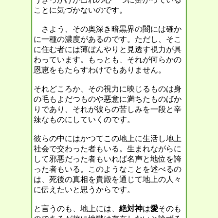
ことに気づかないのです。
さよう、その奥深き暗黒界の闇には確か
に一種の濃度があるのです。ただし、そこ
に住む者には薄ぼんやりと見透す視力が具
わっています。もっとも、それが何らかの
恩恵をもたらすわけでもありません。
それどころか、その視力に映じるものは身
の毛もよだつものや悪意に満ちたものばか
りであり、それが彼らの苦しみを一段と辛
辣なものにしていくのです。
彼らの中にはかつてこの地上に生活し地上
社会で交わった者もいる。生まれながらに
して邪悪だった者もいれば名声と地位を誇
った者もいる。このようなことを述べるの
は、死後の真相を貴殿を通じて地上の人々
に伝えたいと思うからです。
と言うのも、地上には、
絶対神
は
愛
そのも