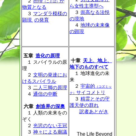
２
摂理
が
（ことば）
ら女性主導型へ
物質となる
３
崇高なる法悦
３
マンダラ模様の
の境地
顕現
の発育
４
地球の未来像
の顕現
五章
造化の原理
十章
天上、地上、
１ スパイラルの原
地下のものすべて
理
１ 地球進化の未
２
文明の発達にお
来
けるスパイラル
２
宇宙的
（コズミッ
３
二人三脚の原理
サイコメトリ
ク）
４
通信の中断
３
精霊とその守
護天使の群れ
六章
創造界の深奥
訳者あとがき
１ 人類の未来をの
ぞく
２
光沢のない王冠
３
神々による廟議
The Life Beyond