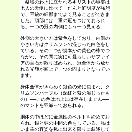
祭壇のわきに立たれる
キリスト
の容姿は
七人の天使に比べて一だんと鮮明度が強烈
で、容貌の細部までよく見ることができま
した。頭部には二重の冠をつけておられ
る。一つの冠の内側にもう一つ見える。
外側の大きい方は紫色をしており、内側の
小さい方はクリムソンの混じった白色をし
ている。その二つが幾本かの黄色の棒でつ
ながれ、その間に実に可愛らしいサファイ
アの宝石が散りばめられ、冠全体から放た
れる光輝が頭上で一つの固まりとなってい
ます。
身体全体がきらめく銀色の光に包まれ、ク
リムソンパープル（深紅と紫の混じったも
の）──この色は地上には存在しません──
のマントを羽織っておられる。
胴体の中ほどに金属性のベルトを締めてお
られ、銀と銅の中間の色をしている。私は
いま
主
の容姿を私に出来る限りに叙述して