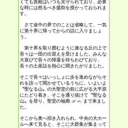
くても貴殿はいつも見守られており、必要
な時には然るべき援助を授かっておられま
す。
さて途中の界でのことは省略して、一気
に第十界に帰ってからの話に入りましょ
う。
第十界を取り囲むように連なる丘の上で
吾々は一団の出迎えを受けました。みんな
大喜びで吾々の帰還を待ちわびており、
吾々の土産話を熱心に聞きたがりました。
そこで吾々はいっしょに歩を進めながらそ
れを語って聞かせているうちに、いよいよ
〝聖なる山〟の大聖堂の前に広がる大平原
にたどり着き、そこを通り抜けて〝聖なる
山〟を登り、聖堂の袖廊
まで来まし
（ﾎﾟｰﾁ）
た。
そこから奥へ招き入れられ、中央の大ホー
ルへ来て見ると、そこに大群集が集まって