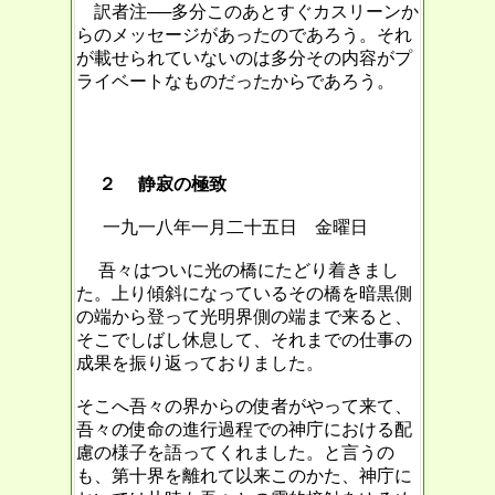
訳者注──多分このあとすぐカスリーンか
らのメッセージがあったのであろう。それ
が載せられていないのは多分その内容がプ
ライベートなものだったからであろう。
２ 静寂の極致
一九一八年一月二十五日 金曜日
吾々はついに光の橋にたどり着きまし
た。上り傾斜になっているその橋を暗黒側
の端から登って光明界側の端まで来ると、
そこでしばし休息して、それまでの仕事の
成果を振り返っておりました。
そこへ吾々の界からの使者がやって来て、
吾々の使命の進行過程での神庁における配
慮の様子を語ってくれました。と言うの
も、第十界を離れて以来このかた、神庁に