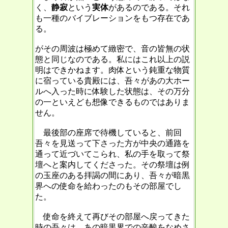
く、
静寂
という
実体
があるのである。それ
も一種のバイブレーションをもつ存在であ
る。
がその周波は極めて緻密で、音の皆無の状
態と同じなのである。私にはこれ以上の説
明はできかねます。肉体という鈍重な物質
に宿っている貴殿には、吾々があの大ホー
ルへ入った時に体験した状態は、その万分
の一といえども想像できるものではありま
せん。
最後部の座席で待機していると、前回
吾々を見送って下さった方が中央の通路を
通って近づいてこられ、私の手を取って祭
壇へと案内してくださった。その祭壇は例
の玉座のある拝謁の間にあり、吾々が暗黒
界への使命を給わったのもその部屋でし
た。
使命を終えて再びその部屋へ戻ってきた
時の吾々は、あの暗黒界での辛酸をなめさ