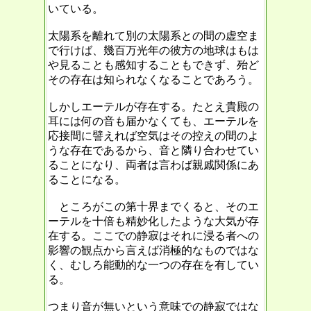
いている。
太陽系を離れて別の太陽系との間の虚空ま
で行けば、幾百万光年の彼方の地球はもは
や見ることも感知することもできず、殆ど
その存在は知られなくなることであろう。
しかしエーテルが存在する。たとえ貴殿の
耳には何の音も届かなくても、エーテルを
応接間に譬えれば空気はその控えの間のよ
うな存在であるから、音と隣り合わせてい
ることになり、両者は言わば親戚関係にあ
ることになる。
ところがこの第十界までくると、そのエ
ーテルを十倍も精妙化したような大気が存
在する。ここでの静寂はそれに浸る者への
影響の観点から言えば消極的なものではな
く、むしろ能動的な一つの存在を有してい
る。
つまり音が無いという意味での静寂ではな