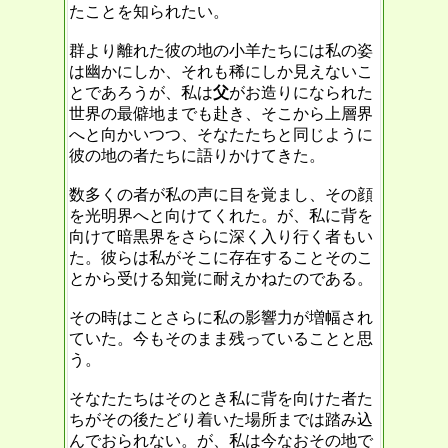
たことを知られたい。
群より離れた彼の地の小羊たちには私の姿
は幽かにしか、それも稀にしか見えないこ
とであろうが、私は
父
がお造りになられた
世界の最僻地までも赴き、そこから上層界
へと向かいつつ、そなたたちと同じように
彼の地の者たちに語りかけてきた。
数多くの者が私の声に目を覚まし、その顔
を光明界へと向けてくれた。が、私に背を
向けて暗黒界をさらに深く入り行く者もい
た。彼らは私がそこに存在することそのこ
とから受ける知覚に耐えかねたのである。
その時はことさらに私の影響力が増幅され
ていた。今もそのまま残っていることと思
う。
そなたたちはそのとき私に背を向けた者た
ちがその後たどり着いた場所までは踏み込
んでおられない。が、私は今なおその地で