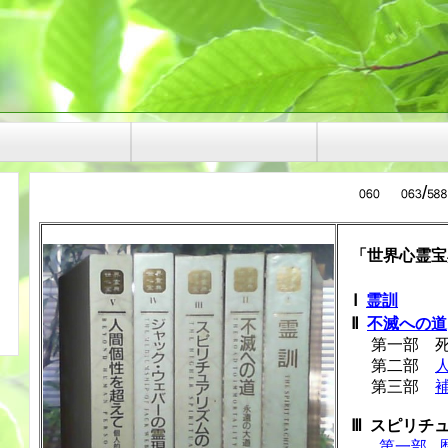
/
「世界心霊宝
Ⅰ
霊訓
Ⅱ
不滅への道
第一部 死
第二部
第三部
Ⅲ スピリチ
第一部 