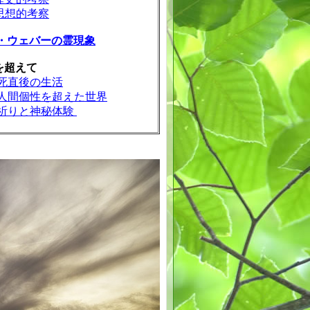
思想的考察
・ウェバーの霊現象
を超えて
死直後の生活
人間個性を超えた世界
祈りと神秘体験