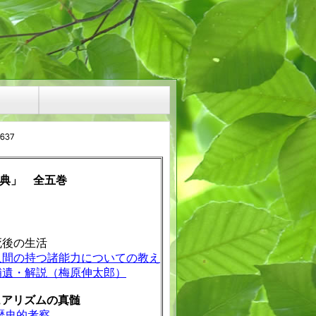
典」 全五巻
後の生活
人間の持つ諸能力についての教え
補遺・解説（梅原伸太郎）
ュアリズムの真髄
歴史的考察