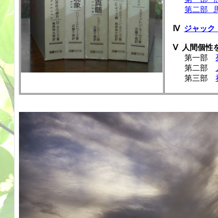
第二部 
Ⅳ
ジャック
Ⅴ 人間個性
第一部
第二部
第三部